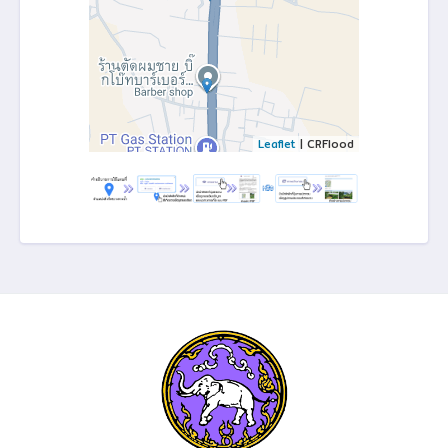
Leaflet
| CRFlood