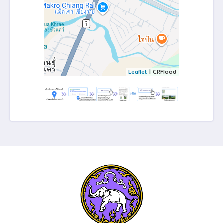
Leaflet
| CRFlood