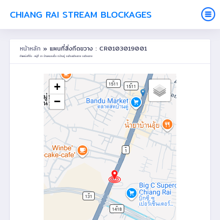
CHIANG RAI STREAM BLOCKAGES
หน้าหลัก
» แผนที่สิ่งกีดขวาง : CR0103019001
ตำแหน่งที่ตั้ง : หมู่ที่ 19 บ้านหนองปึ๋ง ต.บ้านดู่ อ.เมืองเชียงราย จ.เชียงราย
+
−