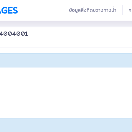
AGES
ข้อมูลสิ่งกีดขวางทางน้ำ
ค
704004001