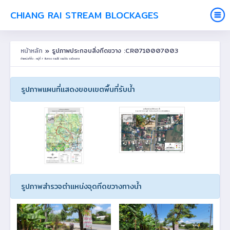
CHIANG RAI STREAM BLOCKAGES
หน้าหลัก
» รูปภาพประกอบสิ่งกีดขวาง :CR0710007003
ตำแหน่งที่ตั้ง : หมู่ที่ 7 สันกอง ต.แม่ไร่ อ.แม่จัน จ.เชียงราย
รูปภาพแผนที่แสดงขอบเขตพื้นที่รับน้ำ
รูปภาพสำรวจตำแหน่งจุดกีดขวางทางน้ำ