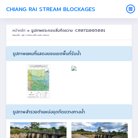
CHIANG RAI STREAM BLOCKAGES
หน้าหลัก
» รูปภาพประกอบสิ่งกีดขวาง :CR0711005001
ตำแหน่งที่ตั้ง : หมู่ที่ 5 ป่ากล้วย ต.ศรีค้ำ อ.แม่จัน จ.เชียงราย
รูปภาพแผนที่แสดงขอบเขตพื้นที่รับน้ำ
รูปภาพสำรวจตำแหน่งจุดกีดขวางทางน้ำ