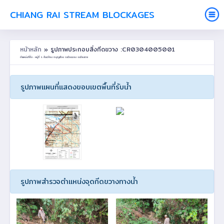
CHIANG RAI STREAM BLOCKAGES
หน้าหลัก
» รูปภาพประกอบสิ่งกีดขวาง :CR0304005001
ตำแหน่งที่ตั้ง : หมู่ที่ 5 ต้นปล้อง ต.บุญเรือง อ.เชียงของ จ.เชียงราย
รูปภาพแผนที่แสดงขอบเขตพื้นที่รับน้ำ
รูปภาพสำรวจตำแหน่งจุดกีดขวางทางน้ำ