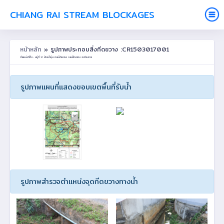
CHIANG RAI STREAM BLOCKAGES
หน้าหลัก
» รูปภาพประกอบสิ่งกีดขวาง :CR1503017001
ตำแหน่งที่ตั้ง : หมู่ที่ 17 ห้วยน้ำขุ่น ต.แม่ฟ้าหลวง อ.แม่ฟ้าหลวง จ.เชียงราย
รูปภาพแผนที่แสดงขอบเขตพื้นที่รับน้ำ
รูปภาพสำรวจตำแหน่งจุดกีดขวางทางน้ำ