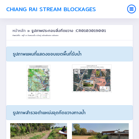
CHIANG RAI STREAM BLOCKAGES
หน้าหลัก
» รูปภาพประกอบสิ่งกีดขวาง :CR0103019001
ตำแหน่งที่ตั้ง : หมู่ที่ 19 บ้านหนองปึ๋ง ต.บ้านดู่ อ.เมืองเชียงราย จ.เชียงราย
รูปภาพแผนที่แสดงขอบเขตพื้นที่รับน้ำ
รูปภาพสำรวจตำแหน่งจุดกีดขวางทางน้ำ