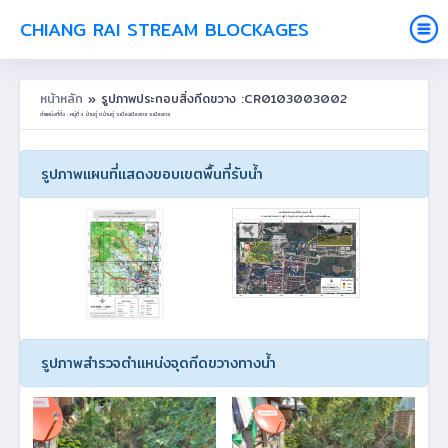
CHIANG RAI STREAM BLOCKAGES
หน้าหลัก
» รูปภาพประกอบสิ่งกีดขวาง :CR0103003002
ตำแหน่งที่ตั้ง : หมู่ที่ 3 บ้านดู่ ต.บ้านดู่ อ.เมืองเชียงราย จ.เชียงราย
รูปภาพแผนที่แสดงขอบเขตพื้นที่รับน้ำ
รูปภาพสำรวจตำแหน่งจุดกีดขวางทางน้ำ