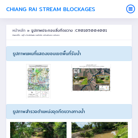
CHIANG RAI STREAM BLOCKAGES
หน้าหลัก
» รูปภาพประกอบสิ่งกีดขวาง :CR0105004001
ตำแหน่งที่ตั้ง : หมู่ที่ 4 บ้านสันต้นแฟน ต.แม่ข้าวต้ม อ.เมืองเชียงราย จ.เชียงราย
รูปภาพแผนที่แสดงขอบเขตพื้นที่รับน้ำ
รูปภาพสำรวจตำแหน่งจุดกีดขวางทางน้ำ